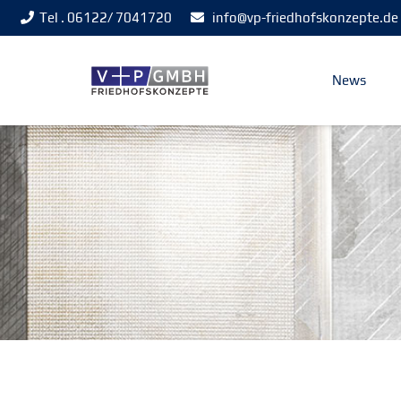
Tel . 06122/ 7041720
info@vp-friedhofskonzepte.de
News