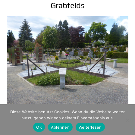
Grabfelds
Diese Website benutzt Cookies. Wenn du die Website weiter
Die Vorteile eines halbanonymen
nutzt, gehen wir von deinem Einverständnis aus.
OK
Ablehnen
Weiterlesen
Grabfelds auf einem Blick: