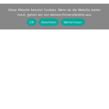
Unsichtbarer Verschluss ohne sichtbare
Diese Website benutzt Cookies. Wenn du die Website weiter
Verschraubungen
nutzt, gehen wir von deinem Einverständnis aus.
OK
Ablehnen
Weiterlesen
Kurze Montagezeiten vor Ort ohne Einsatz
von schwerem Gerät
Keine Beanspruchung der umliegenden
Friedhofsfläche
Modulares System mit geringem
Eigengewicht
Schlanke und aufgelockerte Optik
Pflegeleichte Oberfläche ohne