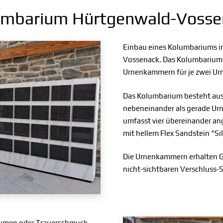
umbarium Hürtgenwald-Vosse
Einbau eines Kolumbariums in
Vossenack. Das Kolumbarium b
Urnenkammern für je zwei Ur
Das Kolumbarium besteht aus 
nebeneinander als gerade Ur
umfasst vier übereinander a
mit hellem Flex Sandstein “Sil
Die Urnenkammern erhalten Gr
nicht-sichtbaren Verschluss-
Blumen oder Trauerschmuck