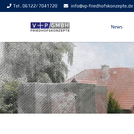
Tel . 06122/ 7041720
info@vp-friedhofskonzepte.de
News