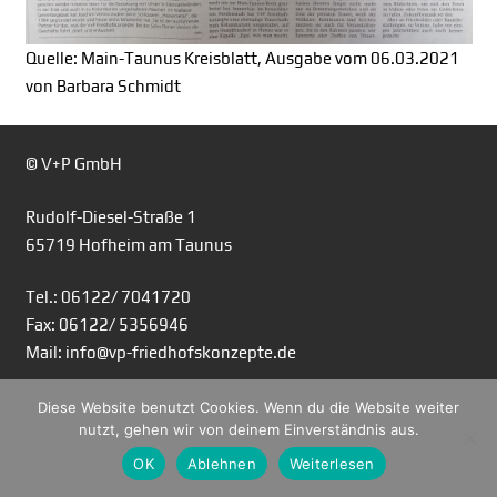
Quelle: Main-Taunus Kreisblatt, Ausgabe vom 06.03.2021
von Barbara Schmidt
© V+P GmbH
Rudolf-Diesel-Straße 1
65719 Hofheim am Taunus
Tel.: 06122/ 7041720
Fax: 06122/ 5356946
Mail: info@vp-friedhofskonzepte.de
Diese Website benutzt Cookies. Wenn du die Website weiter
nutzt, gehen wir von deinem Einverständnis aus.
OK
Ablehnen
Weiterlesen