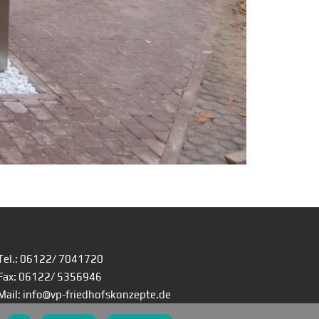
Tel.: 06122/ 7041720
Fax: 06122/ 5356946
Mail: info@vp-friedhofskonzepte.de