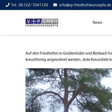
Tel . 06122/ 7041720
info@vp-friedhofskonzepte.de
News
Auf den Friedhöfen in Großenlüder und Bimbach habe
kreuzförmig angeordnet werden. Jede Kreuzstele 