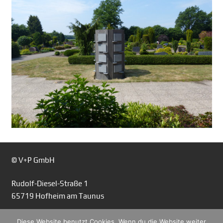
© V+P GmbH
Rudolf-Diesel-Straße 1
65719 Hofheim am Taunus
Tel.: 06122/ 7041720
Diese Website benutzt Cookies. Wenn du die Website weiter