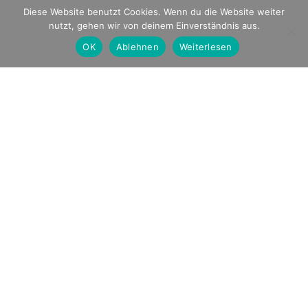
Diese Website benutzt Cookies. Wenn du die Website weiter
nutzt, gehen wir von deinem Einverständnis aus.
OK
Ablehnen
Weiterlesen
Erweiterung Urnenwand Friedhof Ober-Saulheim 2023
Erweiterung des Angebots an Urnenkammern auf dem
Friedhof Ober-Saulheim durch Errichtung einer zweiten
Urnenwand mit 24 Urnenkammern. Die Urnenkammern
bieten Platz für jeweils zwei Urnen.
Die zweite Urnenwand ist identisch wie die erste
Urnenwand aus dem Jahr 2013 ausgeführt und besteht aus
sechs Urnenstelen und zwei Endstelen.
Grabplatten aus rötlichem Granit “Imperial Red”
verschließen die Urnenkammern.