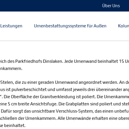
Über Uns
Leistungen
Urnenbestattungssysteme für Außen
Kolum
ich des Parkfriedhofs Dinslaken. Jede Urnenwand beinhaltet 15 U
nenkammern.
-Stelen, die zu einer geraden Urnenwand angeordnet werden. An 
us ist pulverbeschichtet und umfasst jeweils drei übereinander 
o”. Die Oberfläche der Granitverkleidung ist poliert. Die Urnenkam
eine 5 cm breite Ansichtsfuge. Die Grabplatten sind poliert und st
. Dafür sorgt das unsichtbare Verschluss-System, das einen unbefu
rschließen der Urnenkammern. Alle Urnenwände erhalten eine obere
e beinhaltet.