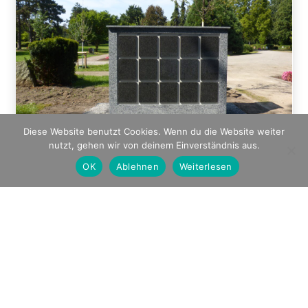
Diese Website benutzt Cookies. Wenn du die Website weiter
nutzt, gehen wir von deinem Einverständnis aus.
OK
Ablehnen
Weiterlesen
© V+P GmbH
Rudolf-Diesel-Straße 1
65719 Hofheim am Taunus
Tel.: 06122/ 7041720
Fax: 06122/ 5356946
Mail: info@vp-friedhofskonzepte.de