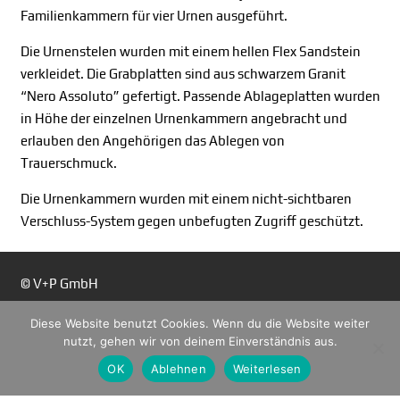
Familienkammern für vier Urnen ausgeführt.
Die Urnenstelen wurden mit einem hellen Flex Sandstein
verkleidet. Die Grabplatten sind aus schwarzem Granit
“Nero Assoluto” gefertigt. Passende Ablageplatten wurden
in Höhe der einzelnen Urnenkammern angebracht und
erlauben den Angehörigen das Ablegen von
Trauerschmuck.
Die Urnenkammern wurden mit einem nicht-sichtbaren
Verschluss-System gegen unbefugten Zugriff geschützt.
© V+P GmbH
Diese Website benutzt Cookies. Wenn du die Website weiter
Rudolf-Diesel-Straße 1
nutzt, gehen wir von deinem Einverständnis aus.
65719 Hofheim am Taunus
OK
Ablehnen
Weiterlesen
Tel.: 06122/ 7041720