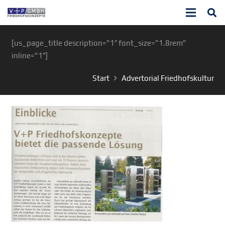
[us_page_title description=”1″ font_size=”1.8rem”
inline=”1″]
Start
Advertorial Friedhofskultur