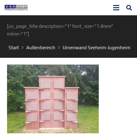
[us_page_title description=”1″ font_size=”1.8rem”
inline=”1″]
Start
Außenbereich
Urnenwand Seeheim-Jugenheim