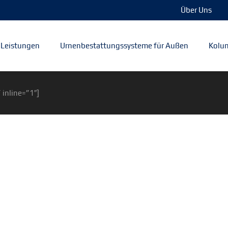
Über Uns
Leistungen
Urnenbestattungssysteme für Außen
Kolum
 inline=”1″]