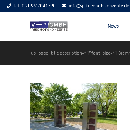
Tel . 06122/ 7041720
info@vp-friedhofskonzepte.de
News
[us_page_title description=”1″ font_size=”1.8rem”