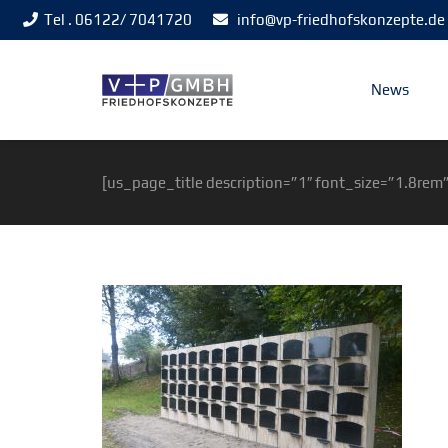
Tel . 06122/ 7041720
info@vp-friedhofskonzepte.de
News
[us_page_title description=”1″ font_size=”1.8rem”