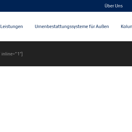
Über Uns
Leistungen
Urnenbestattungssysteme für Außen
Kolum
 inline=”1″]