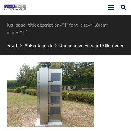
[us_page_title description=”1″ font_size=”1.8rem”
inline=”1″]
Start
Außenbereich
Urnenstelen Friedhöfe Illerrieden