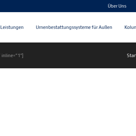
Über Uns
Leistungen
Urnenbestattungssysteme für Außen
Kolum
 inline=”1″]
Star