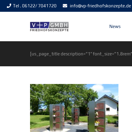
Tel . 06122/ 7041720
info@vp-friedhofskonzepte.de
News
[us_page_title description=”1″ font_size=”1.8rem”