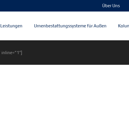
Über Uns
Leistungen
Urnenbestattungssysteme für Außen
Kolum
 inline=”1″]