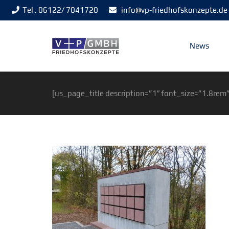
Tel . 06122/ 7041720
info@vp-friedhofskonzepte.de
News
[us_page_title description=”1″ font_size=”1.8rem”