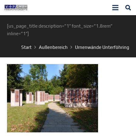
[us_page_title description=”1″ font_size=”1.8rem”
inline=”1″]
Start
Außenbereich
Urnenwände Unterföhring