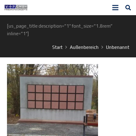
[us_page_title description=”1″ font_size=”1.8rem”
inline=”1″]
Start
Außenbereich
Unbenannt