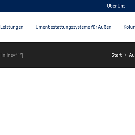
Über Uns
Leistungen
Urnenbestattungssysteme für Außen
Kolum
 inline=”1″]
Start
Au