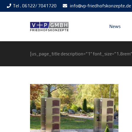
Tel . 06122/ 7041720
info@vp-friedhofskonzepte.de
News
[us_page_title description=”1″ font_size=”1.8rem”