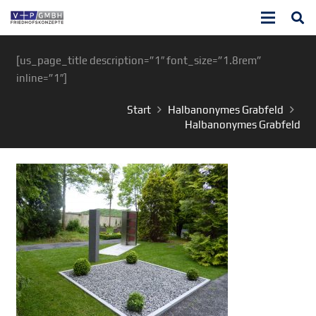
[us_page_title description=”1″ font_size=”1.8rem”
inline=”1″]
Start
Halbanonymes Grabfeld
Halbanonymes Grabfeld