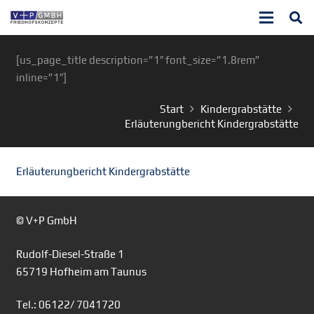
[us_page_title description=”1″ font_size=”1.8rem”
inline=”1″]
Start
Kindergrabstätte
Erläuterungbericht Kindergrabstätte
Erläuterungbericht Kindergrabstätte
© V+P GmbH
Rudolf-Diesel-Straße 1
65719 Hofheim am Taunus
Tel.: 06122/ 7041720