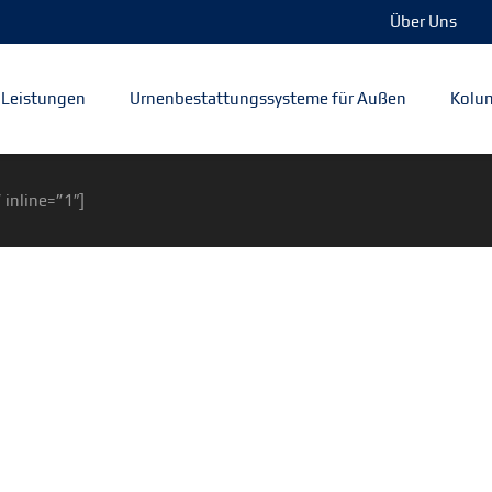
Über Uns
Leistungen
Urnenbestattungssysteme für Außen
Kolum
 inline=”1″]