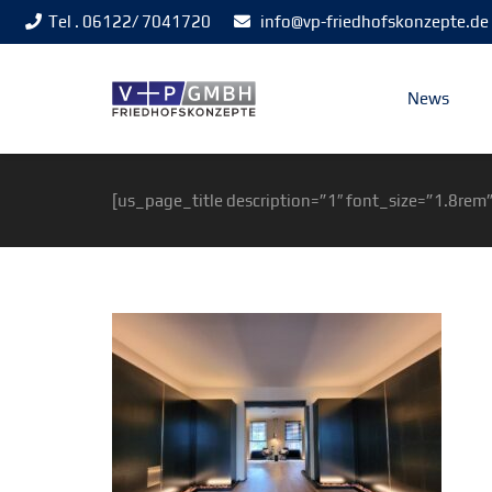
Tel . 06122/ 7041720
info@vp-friedhofskonzepte.de
News
[us_page_title description=”1″ font_size=”1.8rem”