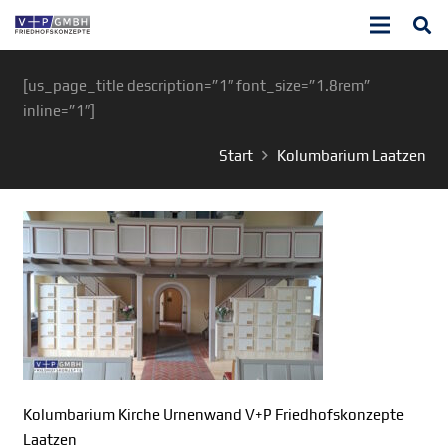
[us_page_title description=”1″ font_size=”1.8rem”
inline=”1″]
Start
Kolumbarium Laatzen
Kolumbarium Kirche Urnenwand V+P Friedhofskonzepte
Laatzen