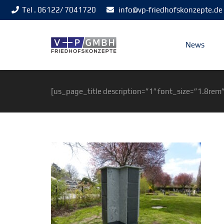
Tel . 06122/ 7041720
info@vp-friedhofskonzepte.de
News
[us_page_title description=”1″ font_size=”1.8rem”