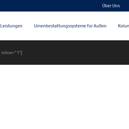
Über Uns
Leistungen
Urnenbestattungssysteme für Außen
Kolum
 inline=”1″]