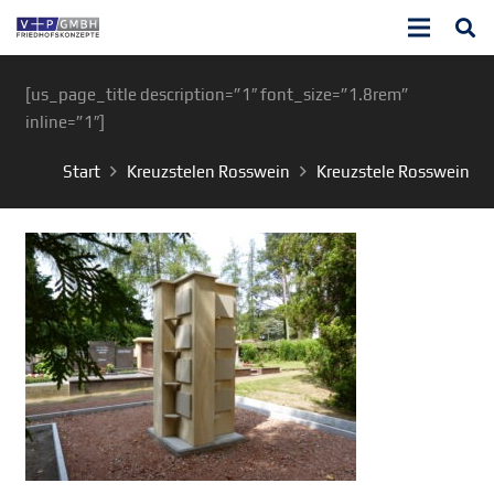
[us_page_title description=”1″ font_size=”1.8rem”
inline=”1″]
Start
Kreuzstelen Rosswein
Kreuzstele Rosswein