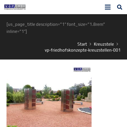
[us_page_title description=”1″ font_size=”1.8rem”
inline=”1″]
Start
Kreuzstele
vp-friedhofskonzepte-kreuzstellen-001