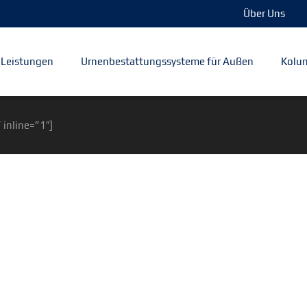
Über Uns
Leistungen
Urnenbestattungssysteme für Außen
Kolum
 inline=”1″]