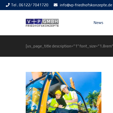
Tel . 06122/ 7041720
info@vp-friedhofskonzepte.de
News
[us_page_title description=”1″ font_size=”1.8rem”