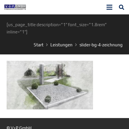
[us_page_title description=”1″ font_size=”1.8rem”
inline=”1″]
Start
Leistungen
slider-bg-4-zeichnung
© V+P GmbH