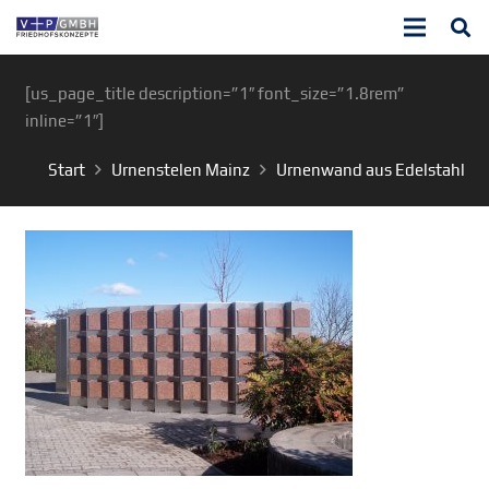
[us_page_title description=”1″ font_size=”1.8rem”
inline=”1″]
Start
Urnenstelen Mainz
Urnenwand aus Edelstahl