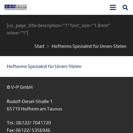
[us_page_title description=”1″ font_size=”1.8rem”
inline=”1″]
Start
Hofheims Spezialist für Urnen-Stelen
Hofheims Spezialist für Urnen-Stelen
© V+P GmbH
Rudolf-Diesel-Straße 1
65719 Hofheim am Taunus
Tel.: 06122/ 7041720
Fax: 06122/ 5356946