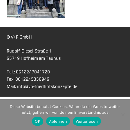
© V+P GmbH
Rudolf-Diesel-Straße 1
65719 Hofheim am Taunus
Tel.: 06122/ 7041720
Fax: 06122/ 5356946
Mail: info@vp-friedhofskonzepte.de
Diese Website benutzt Cookies. Wenn du die Website weiter
nutzt, gehen wir von deinem Einverständnis aus.
OK
Ablehnen
Weiterlesen