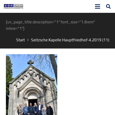
[us_page_title description=”1″ font_size=”1.8rem”
inline=”1″]
Start
Seitzsche Kapelle Hauptfriedhof-4.2019 (11)