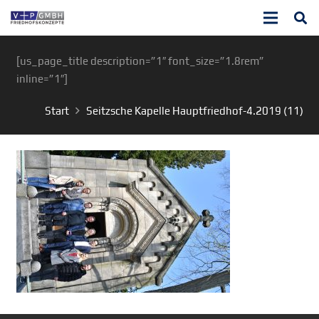
[us_page_title description=”1″ font_size=”1.8rem”
inline=”1″]
Start
Seitzsche Kapelle Hauptfriedhof-4.2019 (11)