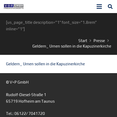
[us_page_title description=”1″ font_size=”1.8rem”
inline=”1″]
Start
Presse
Geldern_ Urnen sollen in die Kapuzinerkirche
Geldern_ Urnen sollen in die Kapuzinerkirche
© V+P GmbH
Rudolf-Diesel-Straße 1
65719 Hofheim am Taunus
Tel.: 06122/ 7041720