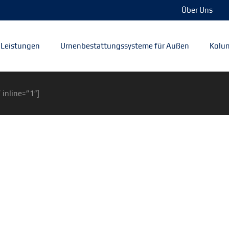
Über Uns
Leistungen
Urnenbestattungssysteme für Außen
Kolum
 inline=”1″]