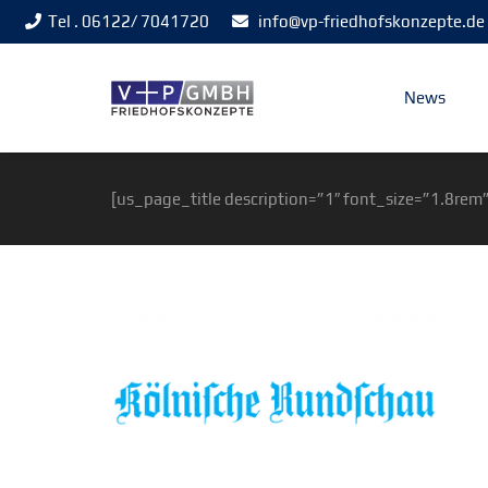
Tel . 06122/ 7041720
info@vp-friedhofskonzepte.de
News
[us_page_title description=”1″ font_size=”1.8rem”