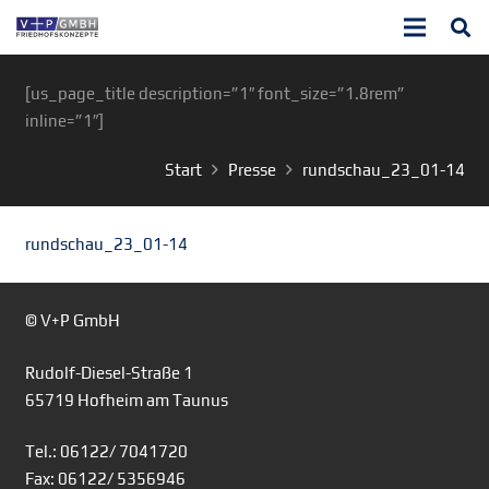
[us_page_title description=”1″ font_size=”1.8rem”
inline=”1″]
Start
Presse
rundschau_23_01-14
rundschau_23_01-14
© V+P GmbH
Rudolf-Diesel-Straße 1
65719 Hofheim am Taunus
Tel.: 06122/ 7041720
Fax: 06122/ 5356946