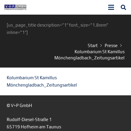
[us_page_title description=”1″ font_size=”1.8rem”
inline=”1″]
Start
Presse
Kolumbarium St Kamillus
Mönchengladbach_Zeitungsartikel
Kolumbarium St Kamillus
Mönchengladbach_Zeitungsartikel
© V+P GmbH
Rudolf-Diesel-Straße 1
65719 Hofheim am Taunus