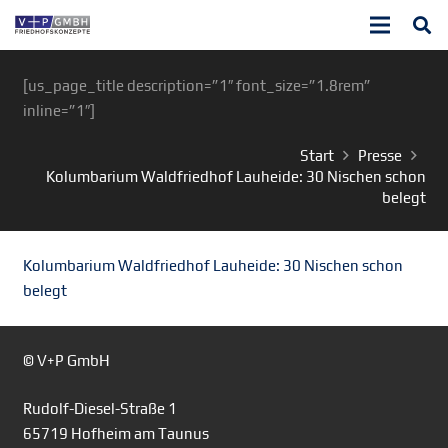
[us_page_title description=”1″ font_size=”1.8rem”
inline=”1″]
Start
Presse
Kolumbarium Waldfriedhof Lauheide: 30 Nischen schon
belegt
Kolumbarium Waldfriedhof Lauheide: 30 Nischen schon
belegt
© V+P GmbH
Rudolf-Diesel-Straße 1
65719 Hofheim am Taunus