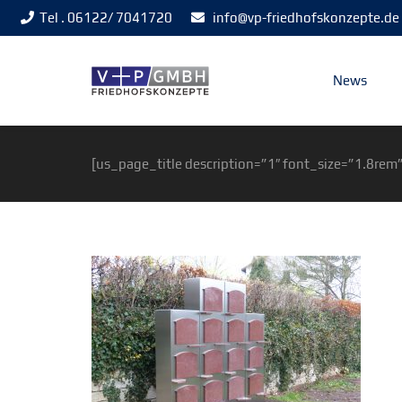
Tel . 06122/ 7041720
info@vp-friedhofskonzepte.de
News
[us_page_title description=”1″ font_size=”1.8rem”