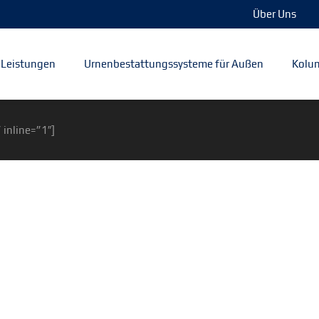
Über Uns
Leistungen
Urnenbestattungssysteme für Außen
Kolum
 inline=”1″]