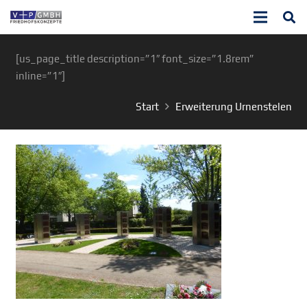
[us_page_title description=”1″ font_size=”1.8rem”
inline=”1″]
Start
Erweiterung Urnenstelen