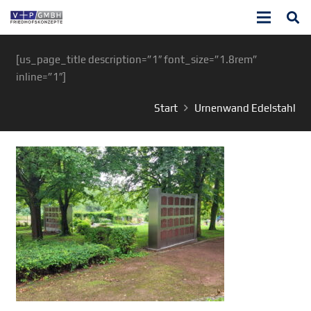
[us_page_title description=”1″ font_size=”1.8rem”
inline=”1″]
Start
Urnenwand Edelstahl