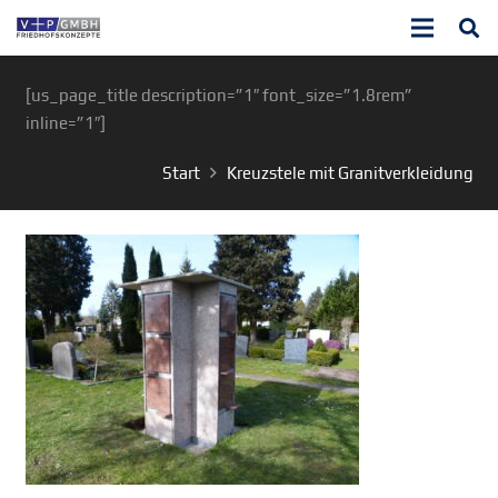
[us_page_title description=”1″ font_size=”1.8rem”
inline=”1″]
Start
Kreuzstele mit Granitverkleidung