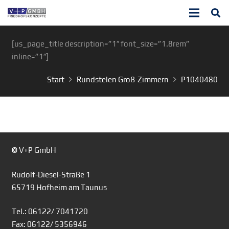
[us_page_title description=”1″ font_size=”1.8rem”
inline=”1″]
Start
Rundstelen Groß-Zimmern
P1040480
© V+P GmbH
Rudolf-Diesel-Straße 1
65719 Hofheim am Taunus
Tel.: 06122/ 7041720
Fax: 06122/ 5356946