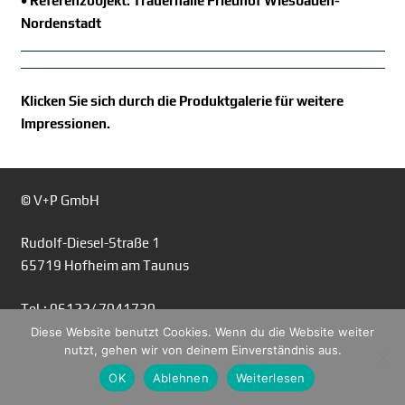
• Referenzobjekt: Trauerhalle Friedhof Wiesbaden-
Nordenstadt
Klicken Sie sich durch die Produktgalerie für weitere
Impressionen.
© V+P GmbH
Rudolf-Diesel-Straße 1
65719 Hofheim am Taunus
Tel.: 06122/ 7041720
Fax: 06122/ 5356946
Diese Website benutzt Cookies. Wenn du die Website weiter
nutzt, gehen wir von deinem Einverständnis aus.
Mail: info@vp-friedhofskonzepte.de
OK
Ablehnen
Weiterlesen