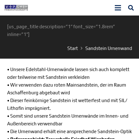
[us_page_title description=”1″ font_size=”1.8rem”
inline=”1″]
Start
Sandstein Urnenwand
• Unsere Edelstahl-Urnenwände lassen sich auch komplett
oder teilweise mit Sandstein verkleiden
• Wir verwenden dazu roten Mainsandstein, der im Raum
Aschaffenburg abgebaut wird
• Dieser feinkörnige Sandstein ist wetterfest und mit SIL/
Lithofin imprägniert.
• Somit sind unsere Sandstein Urnenwände im Innen- und
Außenbereich verwendbar
• Die Urnenwand erhält eine ansprechende Sandstein-Optik