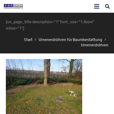
[us_page_title description=”1″ font_size=”1.8rem”
inline=”1″]
Start
Urnenerdröhren für Baumbestattung
Urnenerdröhren