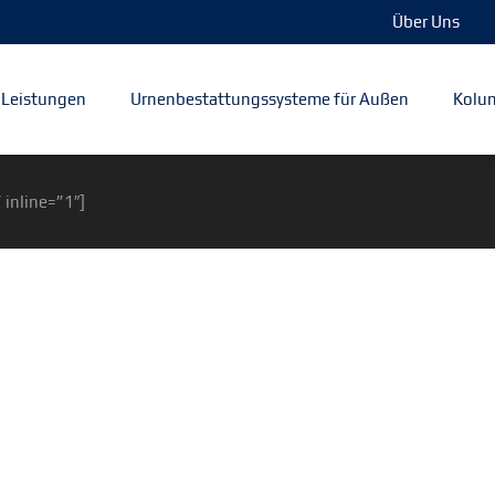
Über Uns
Leistungen
Urnenbestattungssysteme für Außen
Kolum
 inline=”1″]