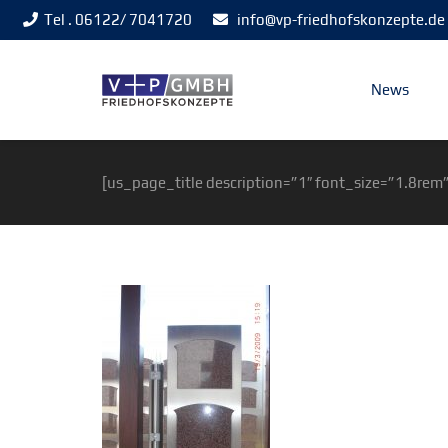
Tel . 06122/ 7041720
info@vp-friedhofskonzepte.de
News
[us_page_title description=”1″ font_size=”1.8rem”