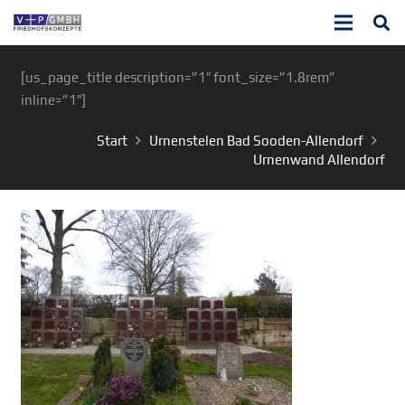
[us_page_title description=”1″ font_size=”1.8rem”
inline=”1″]
Start
Urnenstelen Bad Sooden-Allendorf
Urnenwand Allendorf