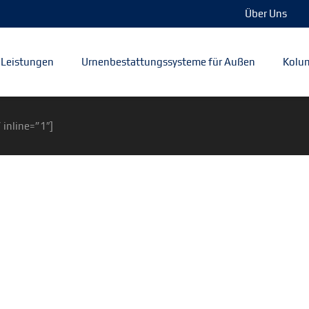
Über Uns
Leistungen
Urnenbestattungssysteme für Außen
Kolum
 inline=”1″]