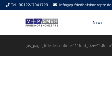
Tel . 06122/ 7041720
info@vp-friedhofskonzepte.de
News
[us_page_title description=”1″ font_size=”1.8rem”