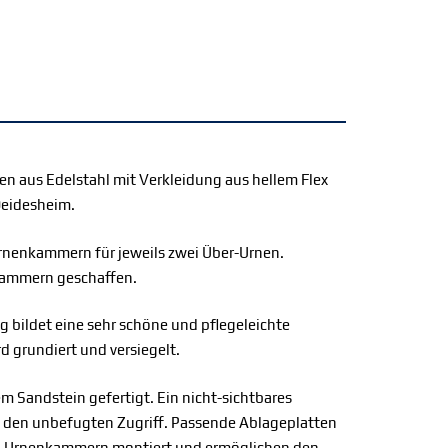
en aus Edelstahl mit Verkleidung aus hellem Flex
Deidesheim.
rnenkammern für jeweils zwei Über-Urnen.
ammern geschaffen.
g bildet eine sehr schöne und pflegeleichte
d grundiert und versiegelt.
em Sandstein gefertigt. Ein nicht-sichtbares
 den unbefugten Zugriff. Passende Ablageplatten
n Urnenkammern montiert und ermöglichen den